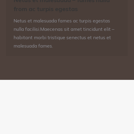
from ac turpis egestas
Netus et malesuada fames ac turpis egestas
nulla facilisi.Maecenas sit amet tincidunt elit –
habitant morbi tristique senectus et netus et
malesuada fames.